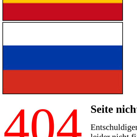
404
Seite nich
Entschuldigen
leider nicht f