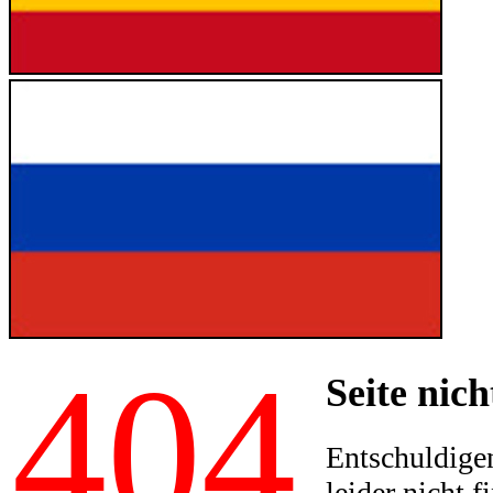
404
Seite nich
Entschuldigen
leider nicht f