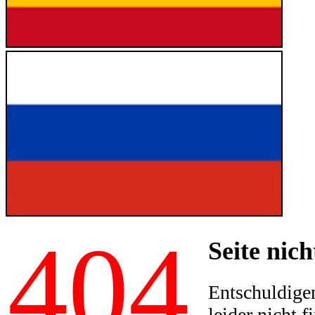
404
Seite nich
Entschuldigen
leider nicht f