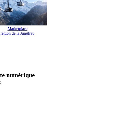
Marketplace
région de la Jungfrau
hôte numérique
: