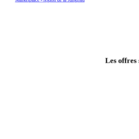
Les offres