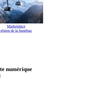
Marketplace
région de la Jungfrau
hôte numérique
: