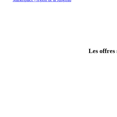
Les offres