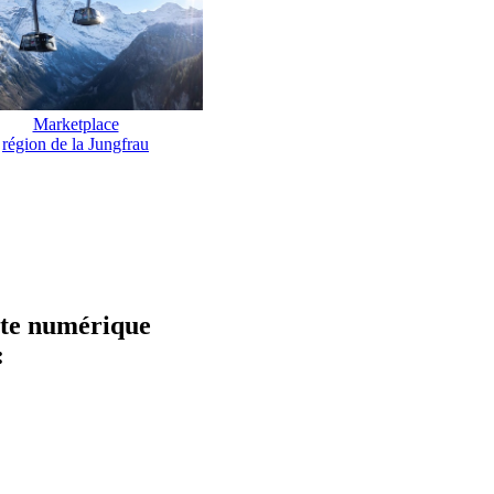
Marketplace
région de la Jungfrau
hôte numérique
: