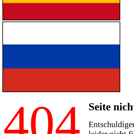
404
Seite nich
Entschuldigen
leider nicht f