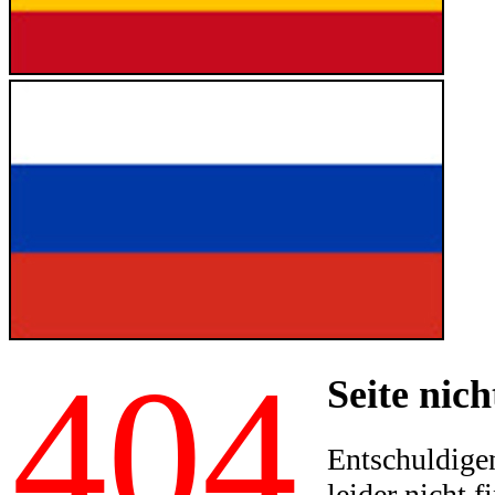
404
Seite nich
Entschuldigen
leider nicht f