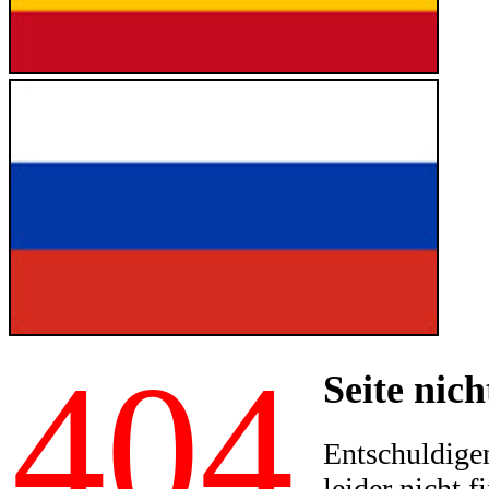
404
Seite nich
Entschuldigen
leider nicht f