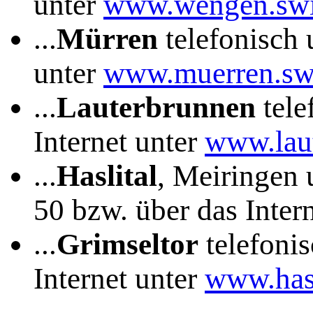
unter
www.wengen.swi
...
Mürren
telefonisch 
unter
www.muerren.sw
...
Lauterbrunnen
tele
Internet unter
www.lau
...
Haslital
, Meiringen 
50 bzw. über das Inter
...
Grimseltor
telefonis
Internet unter
www.hasl