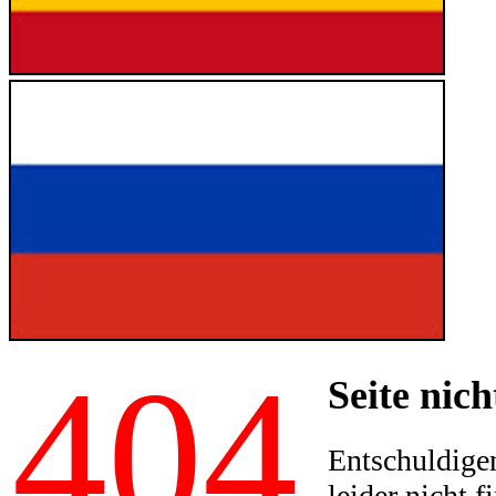
404
Seite nich
Entschuldigen
leider nicht f