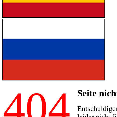
404
Seite nich
Entschuldigen
leider nicht f