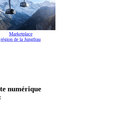
Marketplace
région de la Jungfrau
hôte numérique
: