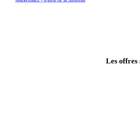
Les offres