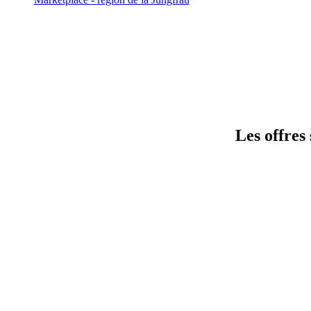
Les offres