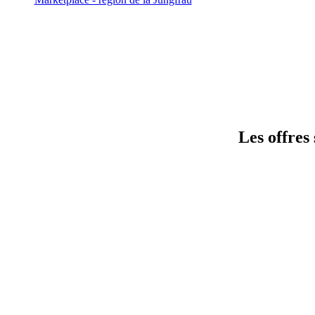
Les offres