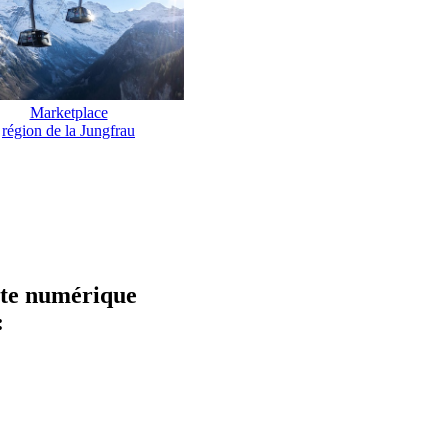
Marketplace
région de la Jungfrau
hôte numérique
: