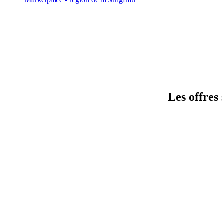
Les offres